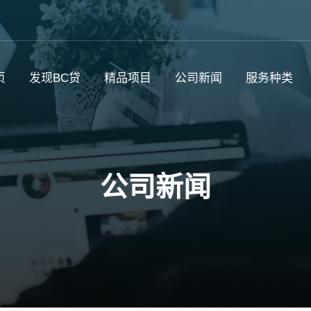
页
发现BC贷
精品项目
公司新闻
服务种类
公司新闻