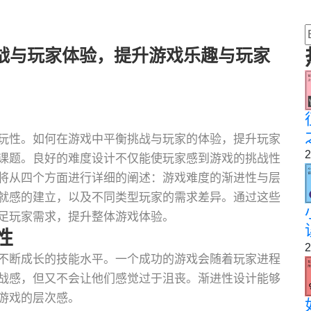
战与玩家体验，提升游戏乐趣与玩家
玩性。如何在游戏中平衡挑战与玩家的体验，提升玩家
2
课题。良好的难度设计不仅能使玩家感到游戏的挑战性
将从四个方面进行详细的阐述：游戏难度的渐进性与层
就感的建立，以及不同类型玩家的需求差异。通过这些
足玩家需求，提升整体游戏体验。
性
2
不断成长的技能水平。一个成功的游戏会随着玩家进程
战感，但又不会让他们感觉过于沮丧。渐进性设计能够
游戏的层次感。