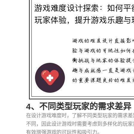
4、不同类型玩家的需求差异
在设计游戏难度时，了解不同类型玩家的需求差
不同，因此设计游戏时需要考虑到多样化的玩家
有效增强游戏的可玩性和吸引力。