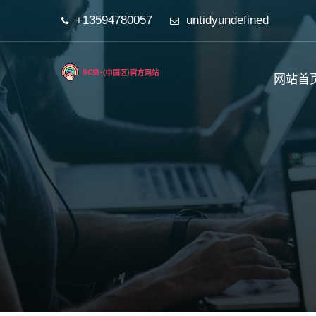
+13594780057
untidyundefined
网站首