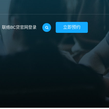
立即预约
联络BC贷官网登录