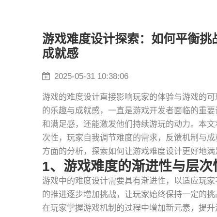
游戏难度设计探索：如何平衡挑
成就感
2025-05-31 10:38:06
游戏的难度设计直接影响玩家的体验与游戏的可
的乐趣与成就感，一直是游戏开发者面临的重要
和满足感，还能激发他们持续游玩的动力。本文
次性，玩家自我调节难度的需求，反馈机制与成
方面的分析，探索如何让游戏难度设计更好地满
1、游戏难度的渐进性与层次
游戏中的难度设计需要具有渐进性，以适应玩家
的推进逐步增加挑战，让玩家始终保持一定的挑
在玩家掌握游戏机制的过程中增加新元素，提升