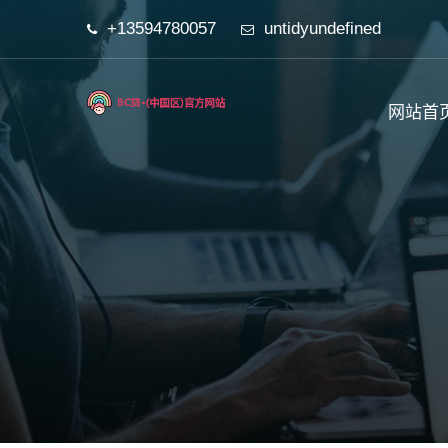
+13594780057
untidyundefined
网站首