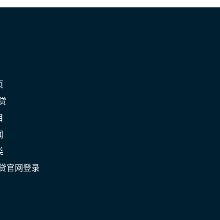
页
贷
目
闻
类
C贷官网登录