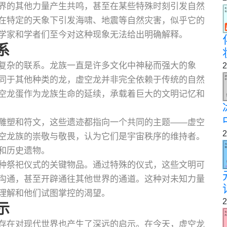
界的其他力量产生共鸣，甚至在某些特殊时刻引发自然
在特定的天象下引发海啸、地震等自然灾害，似乎它的
学家和学者们至今对这种现象无法给出明确解释。
系
复杂的联系。龙族一直是许多文化中神秘而强大的象
2
同于其他种类的龙，虚空龙并非完全依赖于传统的自然
空龙蛋作为龙族生命的延续，承载着巨大的文明记忆和
雕塑和符文，这些遗迹都指向一个共同的主题——虚空
2
空龙族的崇敬与敬畏，认为它们是宇宙秩序的维持者。
和历史遗物。
种祭祀仪式的关键物品。通过特殊的仪式，这些文明可
沟通，甚至开辟通往其他世界的通道。这种对未知力量
理解和他们试图掌控的渴望。
2
示
存在对现代世界也产生了深远的启示。在今天，虚空龙