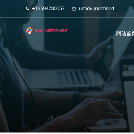
+13594780057
untidyundefined
网站首