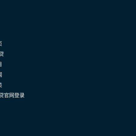
页
贷
目
闻
类
C贷官网登录