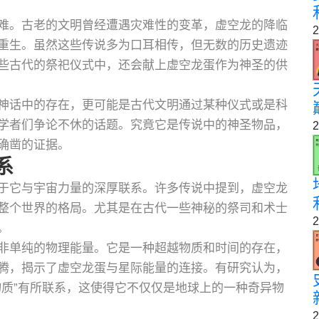
难。古老的文明曾经遭遇灾难性的变革，虚空龙的降临
2
重生。虽然这些传说多为口耳相传，但无数的历史遗迹
些古代的祭祀仪式中，还会献上虚空龙蛋作为神圣的供
神话中的存在，更可能是古代文明通过某种仪式或是科
学者们争论不休的话题。究竟它是传说中的神圣物品，
2
确凿的证据。
系
于它与宇宙力量的深厚联系。许多传说中提到，虚空龙
整个世界的格局。尤其是在古代一些神秘的祭司和术士
2
。
非单纯的物理能量。它是一种超越物质和时间的存在，
腾，揭示了虚空龙蛋与星际能量的连接。有研究认为，
物质”有所联系，这使得它不仅仅是地球上的一种奇异物
2