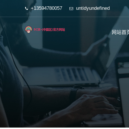
+13594780057
untidyundefined
网站首