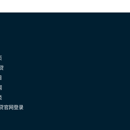
页
贷
目
闻
类
C贷官网登录